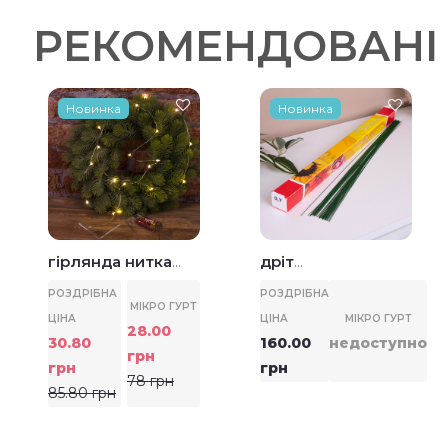
РЕКОМЕНДОВАНІ
Новинка
Новинка
гірлянда нитка
дріт
роса на
флористичний
РОЗДРІБНА
РОЗДРІБНА
МІКРО ГУРТ
батарейках (біла
зелений 0.7
ЦІНА
ЦІНА
МІКРО ГУРТ
28.00
тепла)
30.80
160.00
недоступно
грн
грн
грн
78 грн
85.80 грн