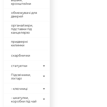
вішаки,
кронштейни
обмежувачі для
дверей
органайзери,
підставки під
канцелярію
придверні
килимки
скарбнички
статуетки
Підсвічники,
ліхтарі
- ключниці
- шкатулки,
коробки під чай