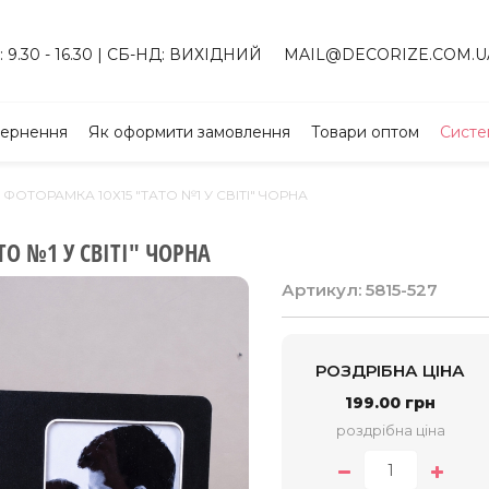
 9.30 - 16.30 | СБ-НД: ВИХІДНИЙ
MAIL@DECORIZE.COM.U
вернення
Як оформити замовлення
Товари оптом
Систе
ФОТОРАМКА 10Х15 "ТАТО №1 У СВІТІ" ЧОРНА
О №1 У СВІТІ" ЧОРНА
Артикул: 5815-527
РОЗДРІБНА ЦІНА
199.00 грн
роздрібна ціна