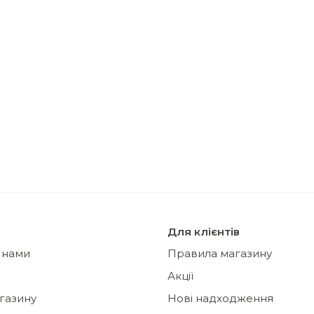
Для клієнтів
з нами
Правила магазину
Акції
газину
Нові надходження