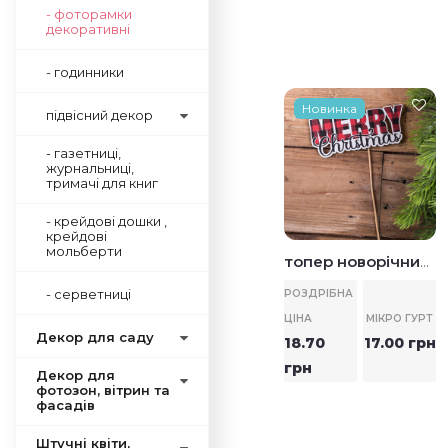
- фоторамки
декоративні
- годинники
Новинка
Новинка
підвісний декор
- газетниці,
журнальниці,
тримачі для книг
- крейдові дошки ,
крейдові
мольберти
на
топер "з днем
топер новорічний
народження"
merry christmas
- серветниці
РОЗДРІБНА
РОЗДРІБНА
МІКРО ГУРТ
РТ
ЦІНА
МІКРО ГУРТ
ЦІНА
17.00 грн
Декор для саду
пно
18.70
17.00 грн
19.55 грн
грн
Декор для
фотозон, вітрин та
фасадів
Штучні квіти,