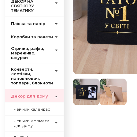
ДЕКОР НА
СВЯТКОВУ
ТЕМАТИКУ
Плівка та папір
Коробки та пакети
Cтрічки, рафія,
мереживо,
шнурки
Конверти,
листівки,
наповнювач,
топпери, блокноти
Декор для дому
- вічний календар
- свічки, аромати
для дому