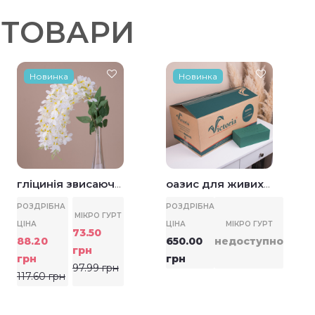
 ТОВАРИ
Новинка
Новинка
гліцинія звисаюча
оазис для живих
біла w15
квітів 20 шт.
РОЗДРІБНА
РОЗДРІБНА
МІКРО ГУРТ
ЦІНА
ЦІНА
МІКРО ГУРТ
73.50
88.20
650.00
недоступно
грн
грн
грн
97.99 грн
117.60 грн