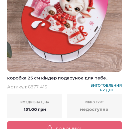
коробка 25 см кіндер подарунок для тебе
козлик рожевий
ВИГОТОВЛЕННЯ
Артикул:
6877-415
1-2 ДНІ
РОЗДРІБНА ЦІНА
МІКРО ГУРТ
151.00 грн
недоступно
ДО КОШИКА