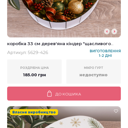
коробка 33 см дерев'яна кіндер "щасливого
нового року!" у новорічному дизайні
ВИГОТОВЛЕННЯ
Артикул:
5629-426
1-2 ДНІ
РОЗДРІБНА ЦІНА
МІКРО ГУРТ
185.00 грн
недоступно
ДО КОШИКА
Власне виробництво