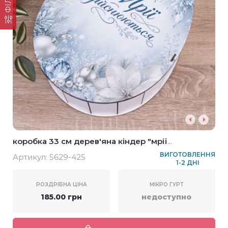
коробка 33 см дерев'яна кіндер "мрії
здійснюються!" у новорічному дизайні
ВИГОТОВЛЕННЯ
Артикул:
5629-425
1-2 ДНІ
РОЗДРІБНА ЦІНА
МІКРО ГУРТ
185.00 грн
недоступно