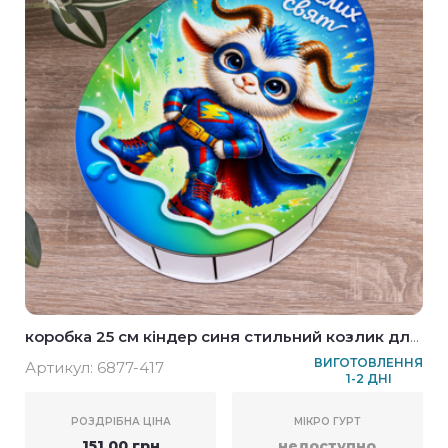
коробка 25 см кіндер синя стильний козлик для
хлопців
ВИГОТОВЛЕННЯ
Артикул:
6877-417
1-2 ДНІ
РОЗДРІБНА ЦІНА
МІКРО ГУРТ
151.00 грн
недоступно