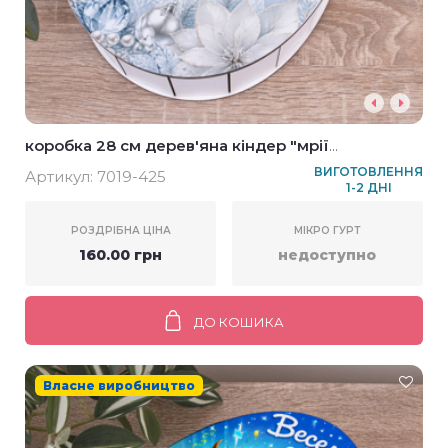
коробка 28 см дерев'яна кіндер "мрії
здійснюються!" новорічна
ВИГОТОВЛЕННЯ
Артикул:
7019-425
1-2 ДНІ
РОЗДРІБНА ЦІНА
МІКРО ГУРТ
160.00 грн
недоступно
ДО КОШИКА
Власне виробництво