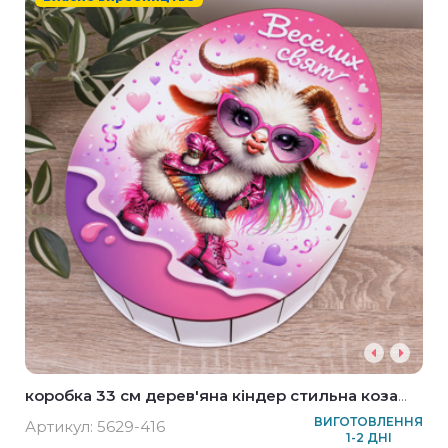
коробка 33 см дерев'яна кіндер стильна коза
для дівчинки
ВИГОТОВЛЕННЯ
Артикул:
5629-416
1-2 ДНІ