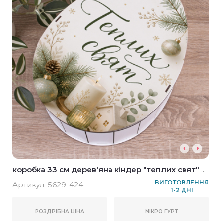
коробка 33 см дерев'яна кіндер "теплих свят" у
новорічному дизайні
ВИГОТОВЛЕННЯ
Артикул:
5629-424
1-2 ДНІ
РОЗДРІБНА ЦІНА
МІКРО ГУРТ