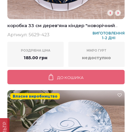
коробка 33 см дерев'яна кіндер "новорічний
настрій" у новорічному дизайні
ВИГОТОВЛЕННЯ
Артикул:
5629-423
1-2 ДНІ
РОЗДРІБНА ЦІНА
МІКРО ГУРТ
185.00 грн
недоступно
ДО КОШИКА
Власне виробництво
ФІЛЬТР