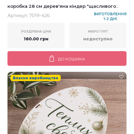
коробка 28 см дерев'яна кіндер "щасливого
нового року!" новорічна
ВИГОТОВЛЕННЯ
Артикул:
7019-426
1-2 ДНІ
РОЗДРІБНА ЦІНА
МІКРО ГУРТ
160.00 грн
недоступно
ДО КОШИКА
Власне виробництво