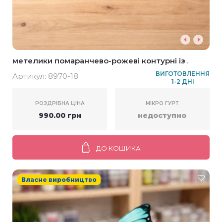
метелики помаранчево-рожеві контурні із
пластику 24 шт
ВИГОТОВЛЕННЯ
Артикул:
8970-18
1-2 ДНІ
РОЗДРІБНА ЦІНА
МІКРО ГУРТ
990.00 грн
недоступно
ДО КОШИКА
Власне виробництво