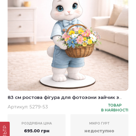
83 см ростова фігура для фотозони зайчик з
кошичком
ТОВАР
Артикул:
5279-53
В НАЯВНОСТІ
РОЗДРІБНА ЦІНА
МІКРО ГУРТ
ФІЛЬТР
695.00 грн
недоступно