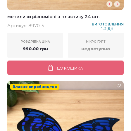
метелики різномірні з пластику 24 шт
фіолетово-рожеві
ВИГОТОВЛЕННЯ
Артикул:
8970-5
1-2 ДНІ
РОЗДРІБНА ЦІНА
МІКРО ГУРТ
990.00 грн
недоступно
ДО КОШИКА
Власне виробництво