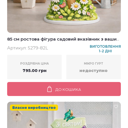
85 см ростова фігура садовий вказівник з вашим
текстом
ВИГОТОВЛЕННЯ
Артикул:
5279-82L
1-2 ДНІ
РОЗДРІБНА ЦІНА
МІКРО ГУРТ
795.00 грн
недоступно
ДО КОШИКА
Власне виробництво