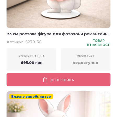
83 см ростова фігура для фотозони романтична
зайчик з букетом
ТОВАР
Артикул:
5279-36
В НАЯВНОСТІ
РОЗДРІБНА ЦІНА
МІКРО ГУРТ
695.00 грн
недоступно
ДО КОШИКА
Власне виробництво