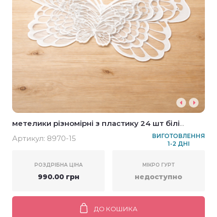
метелики різномірні з пластику 24 шт білі
контурні
ВИГОТОВЛЕННЯ
Артикул:
8970-15
1-2 ДНІ
РОЗДРІБНА ЦІНА
МІКРО ГУРТ
990.00 грн
недоступно
ДО КОШИКА