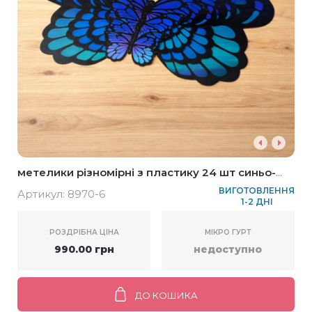
метелики різномірні з пластику 24 шт синьо-
блакитні
ВИГОТОВЛЕННЯ
Артикул:
8970-6
1-2 ДНІ
РОЗДРІБНА ЦІНА
МІКРО ГУРТ
990.00 грн
недоступно
ДО КОШИКА