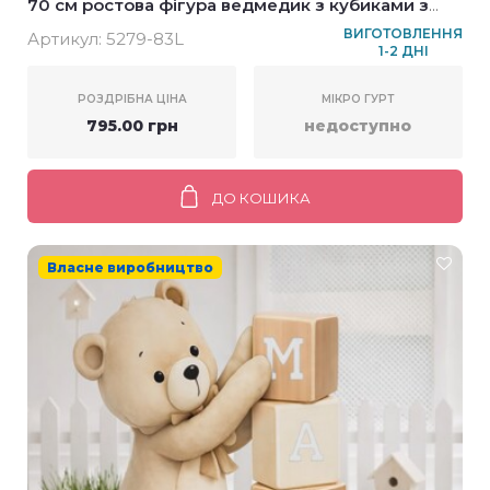
70 см ростова фігура ведмедик з кубиками з
вашим лого
ВИГОТОВЛЕННЯ
Артикул:
5279-83L
1-2 ДНІ
РОЗДРІБНА ЦІНА
МІКРО ГУРТ
795.00 грн
недоступно
ДО КОШИКА
Власне виробництво