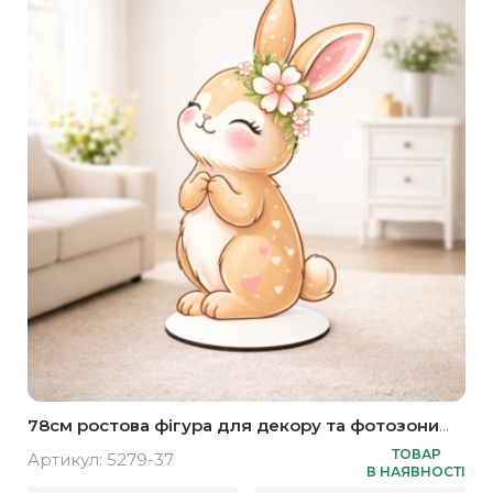
78см ростова фігура для декору та фотозони
зайчик сидить весняний 78см
ТОВАР
Артикул:
5279-37
В НАЯВНОСТІ