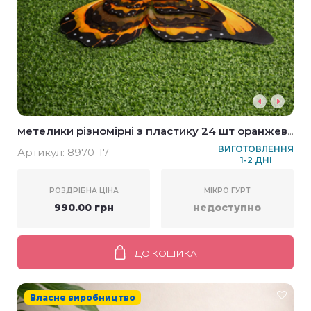
метелики різномірні з пластику 24 шт оранжеві
прозорі
ВИГОТОВЛЕННЯ
Артикул:
8970-17
1-2 ДНІ
РОЗДРІБНА ЦІНА
МІКРО ГУРТ
990.00 грн
недоступно
ДО КОШИКА
Власне виробництво