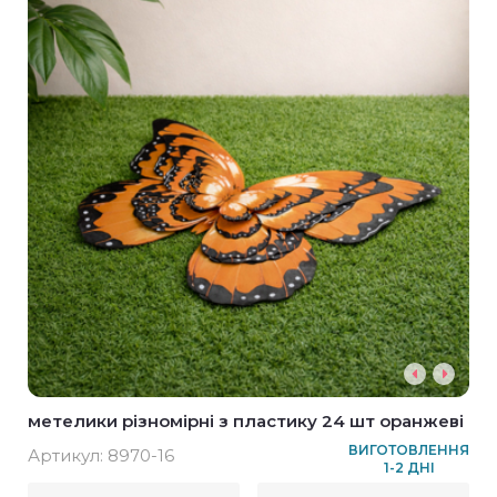
метелики різномірні з пластику 24 шт оранжеві
ВИГОТОВЛЕННЯ
Артикул:
8970-16
1-2 ДНІ