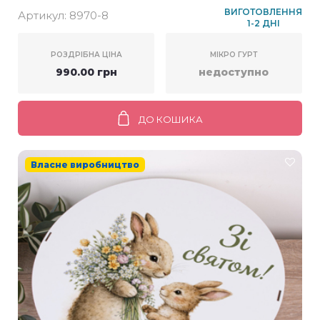
кольорові (фіолетовий, рожевий, блакитний,
ВИГОТОВЛЕННЯ
Артикул:
8970-8
1-2 ДНІ
жовтий)
РОЗДРІБНА ЦІНА
МІКРО ГУРТ
990.00 грн
недоступно
ДО КОШИКА
Власне виробництво