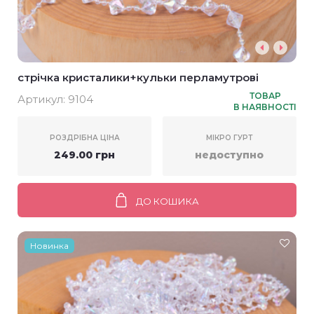
стрічка кристалики+кульки перламутрові
ТОВАР
Артикул:
9104
В НАЯВНОСТІ
РОЗДРІБНА ЦІНА
МІКРО ГУРТ
249.00 грн
недоступно
ДО КОШИКА
Новинка