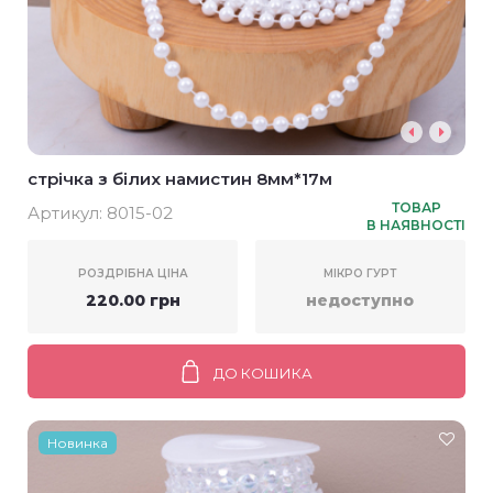
стрічка з білих намистин 8мм*17м
ТОВАР
Артикул:
8015-02
В НАЯВНОСТІ
РОЗДРІБНА ЦІНА
МІКРО ГУРТ
220.00 грн
недоступно
ДО КОШИКА
Новинка