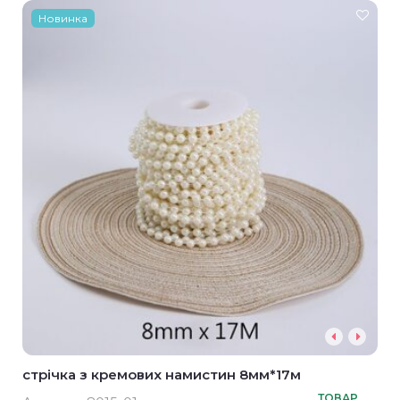
Новинка
стрічка з кремових намистин 8мм*17м
ТОВАР