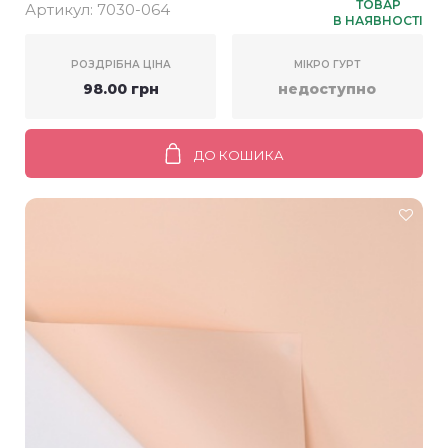
(20шт)
ТОВАР
Артикул:
7030-064
В НАЯВНОСТІ
РОЗДРІБНА ЦІНА
МІКРО ГУРТ
98.00 грн
недоступно
ДО КОШИКА