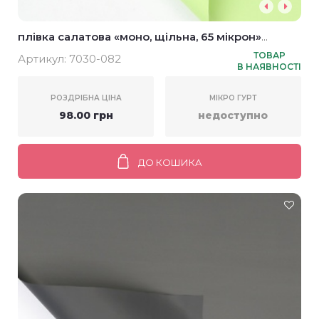
плівка салатова «моно, щільна, 65 мікрон»
58*58см (20шт)
ТОВАР
Артикул:
7030-082
В НАЯВНОСТІ
РОЗДРІБНА ЦІНА
МІКРО ГУРТ
98.00 грн
недоступно
ДО КОШИКА