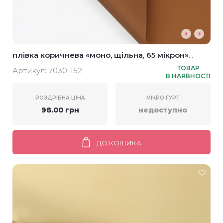
плівка коричнева «моно, щільна, 65 мікрон»
58*58см (20шт)
ТОВАР
Артикул:
7030-152
В НАЯВНОСТІ
РОЗДРІБНА ЦІНА
МІКРО ГУРТ
98.00 грн
недоступно
ДО КОШИКА