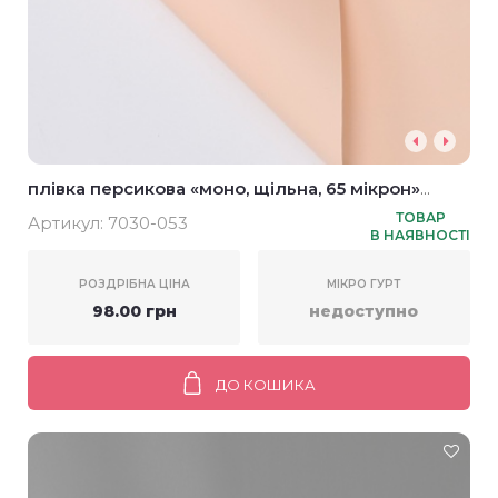
плівка персикова «моно, щільна, 65 мікрон»
58*58см (20шт)
ТОВАР
Артикул:
7030-053
В НАЯВНОСТІ
РОЗДРІБНА ЦІНА
МІКРО ГУРТ
98.00 грн
недоступно
ДО КОШИКА