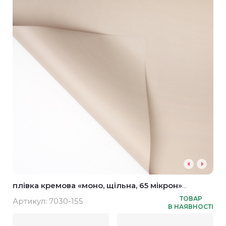
плівка кремова «моно, щільна, 65 мікрон»
58*58см (20шт)
ТОВАР
Артикул:
7030-155
В НАЯВНОСТІ