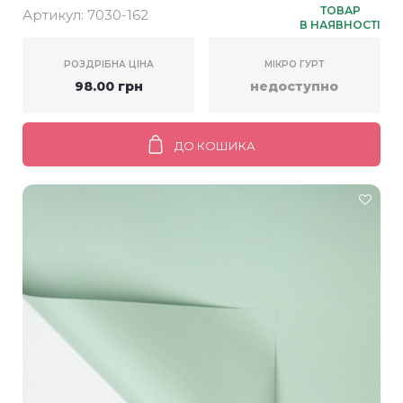
мікрон» 58*58см (20шт)
ТОВАР
Артикул:
7030-162
В НАЯВНОСТІ
РОЗДРІБНА ЦІНА
МІКРО ГУРТ
98.00 грн
недоступно
ДО КОШИКА