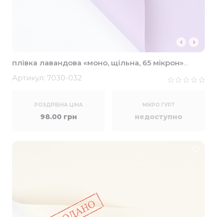
плівка лавандова «моно, щільна, 65 мікрон»
58*58см (20шт)
Артикул:
7030-032
РОЗДРІБНА ЦІНА
МІКРО ГУРТ
98.00 грн
недоступно