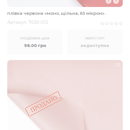
плівка червона «моно, щільна, 65 мікрон»
58*58см (20шт)
Артикул:
7030-012
РОЗДРІБНА ЦІНА
МІКРО ГУРТ
98.00 грн
недоступно