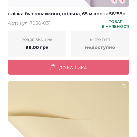
плівка бузкова«моно, щільна, 65 мікрон» 58*58см
(20шт)
ТОВАР
Артикул:
7030-031
В НАЯВНОСТІ
РОЗДРІБНА ЦІНА
МІКРО ГУРТ
98.00 грн
недоступно
ДО КОШИКА