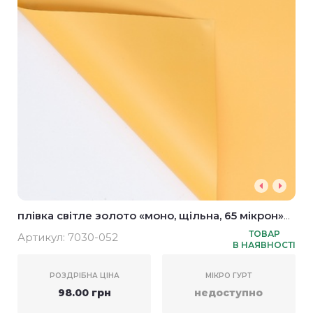
плівка світле золото «моно, щільна, 65 мікрон»
58*58см (20шт)
ТОВАР
Артикул:
7030-052
В НАЯВНОСТІ
РОЗДРІБНА ЦІНА
МІКРО ГУРТ
98.00 грн
недоступно