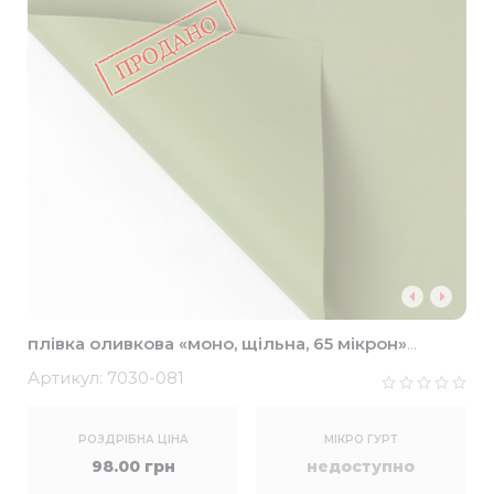
плівка оливкова «моно, щільна, 65 мікрон»
58*58см (20шт)
Артикул:
7030-081
РОЗДРІБНА ЦІНА
МІКРО ГУРТ
98.00 грн
недоступно