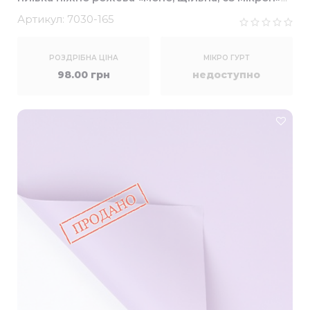
58*58см (20шт)
Артикул:
7030-165
РОЗДРІБНА ЦІНА
МІКРО ГУРТ
98.00 грн
недоступно