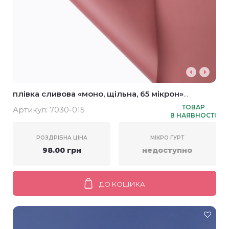
плівка сливова «моно, щільна, 65 мікрон»
58*58см (20шт)
ТОВАР
Артикул:
7030-015
В НАЯВНОСТІ
РОЗДРІБНА ЦІНА
МІКРО ГУРТ
98.00 грн
недоступно
ДО КОШИКА