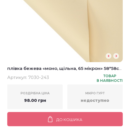
плівка бежева «моно, щільна, 65 мікрон» 58*58см
(20шт)
ТОВАР
Артикул:
7030-243
В НАЯВНОСТІ
РОЗДРІБНА ЦІНА
МІКРО ГУРТ
98.00 грн
недоступно
ДО КОШИКА