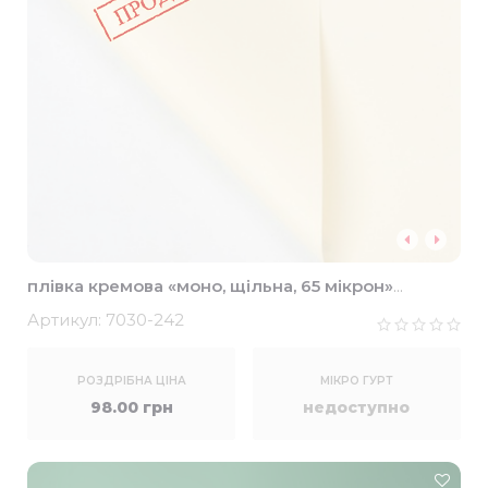
плівка кремова «моно, щільна, 65 мікрон»
58*58см (20шт)
Артикул:
7030-242
РОЗДРІБНА ЦІНА
МІКРО ГУРТ
98.00 грн
недоступно