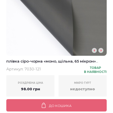
плівка сіро-чорна «моно, щільна, 65 мікрон»
58*58см (20шт)
ТОВАР
Артикул:
7030-121
В НАЯВНОСТІ
РОЗДРІБНА ЦІНА
МІКРО ГУРТ
98.00 грн
недоступно
ДО КОШИКА