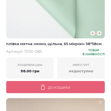
плівка мятна «моно, щільна, 65 мікрон» 58*58см
(20шт)
ТОВАР
Артикул:
7030-085
В НАЯВНОСТІ
РОЗДРІБНА ЦІНА
МІКРО ГУРТ
98.00 грн
недоступно
ДО КОШИКА