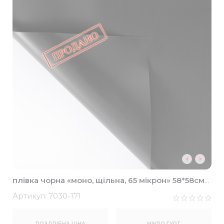
плівка чорна «моно, щільна, 65 мікрон» 58*58см
(20шт)
Артикул:
7030-171
РОЗДРІБНА ЦІНА
МІКРО ГУРТ