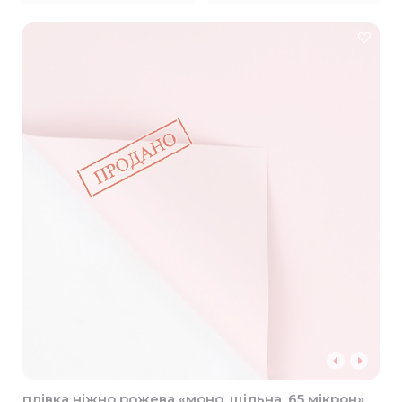
плівка ніжно рожева «моно, щільна, 65 мікрон»