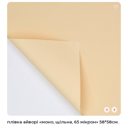
плівка айворі «моно, щільна, 65 мікрон» 58*58см