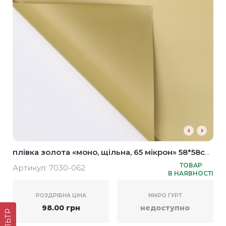
плівка золота «моно, щільна, 65 мікрон» 58*58см
(20шт)
ТОВАР
Артикул:
7030-062
В НАЯВНОСТІ
РОЗДРІБНА ЦІНА
МІКРО ГУРТ
98.00 грн
недоступно
ФІЛЬТР