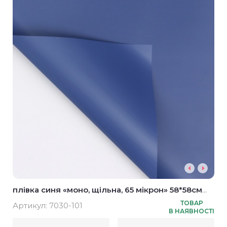
плівка синя «моно, щільна, 65 мікрон» 58*58см
(20шт)
ТОВАР
Артикул:
7030-101
В НАЯВНОСТІ