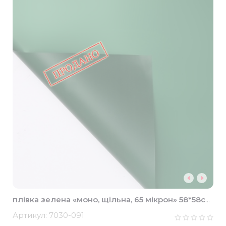
плівка зелена «моно, щільна, 65 мікрон» 58*58см
(20шт)
Артикул:
7030-091