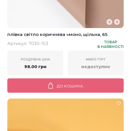
плівка світло коричнева «моно, щільна, 65
мікрон» 58*58см (20шт)
ТОВАР
Артикул:
7030-153
В НАЯВНОСТІ
РОЗДРІБНА ЦІНА
МІКРО ГУРТ
98.00 грн
недоступно
ДО КОШИКА